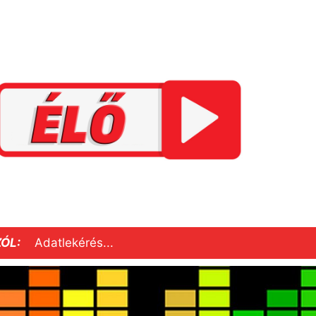
ÓL:
Adatlekérés...